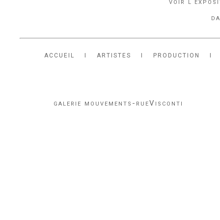
voir l'expos
da
ACCUEIL
I
ARTISTES
I
PRODUCTION
I
galerie mouvements-rueVisconti