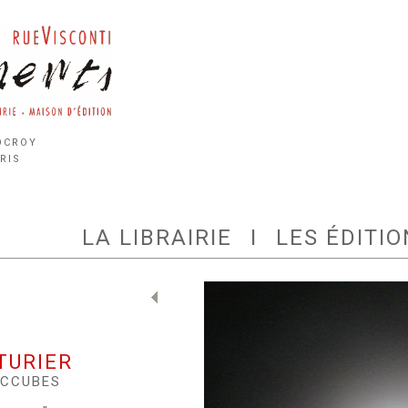
ocroy
ris
LA LIBRAIRIE
I
LES ÉDITIO
TURIER
UCCUBES