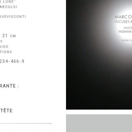
r lune"
aboulsi
ruevisconti
x 21 cm
es
gide
tions
6234-466-9
RANTE :
 TÊTE