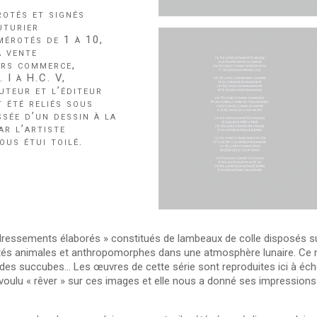
otés et signés
uturier
érotés de 1 à 10,
a vente
ors commerce,
 I à H.C. V,
auteur et l’éditeur
 été reliés sous
sée d’un dessin à la
ar l’artiste
ous étui toilé.
redressements élaborés » constitués de lambeaux de colle disposés s
tés animales et anthropomorphes dans une atmosphère lunaire. Ce n
des succubes… Les œuvres de cette série sont reproduites ici à éche
 voulu « rêver » sur ces images et elle nous a donné ses impression