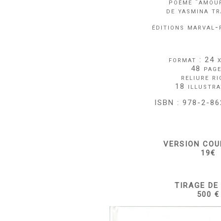
poème "amou
de yasmina tr
éditions marval-
format : 24 
48 pag
reliure ri
18 illustra
ISBN : 978-2-8
VERSION COU
19€
TIRAGE DE
500 €